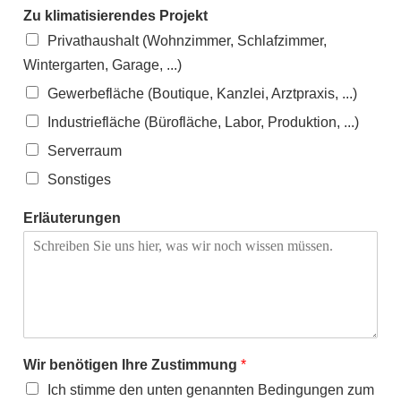
Zu klimatisierendes Projekt
e
f
Privathaushalt (Wohnzimmer, Schlafzimmer,
o
Wintergarten, Garage, ...)
n
n
Gewerbefläche (Boutique, Kanzlei, Arztpraxis, ...)
u
Industriefläche (Bürofläche, Labor, Produktion, ...)
m
m
Serverraum
e
r
Sonstiges
Erläuterungen
Wir benötigen Ihre Zustimmung
*
Ich stimme den unten genannten Bedingungen zum