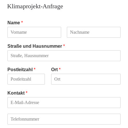
Klimaprojekt-Anfrage
Name
*
V
N
o
a
Straße und Hausnummer
*
r
c
n
h
a
n
m
a
e
m
Postleitzahl
*
Ort
*
e
Kontakt
*
T
e
l